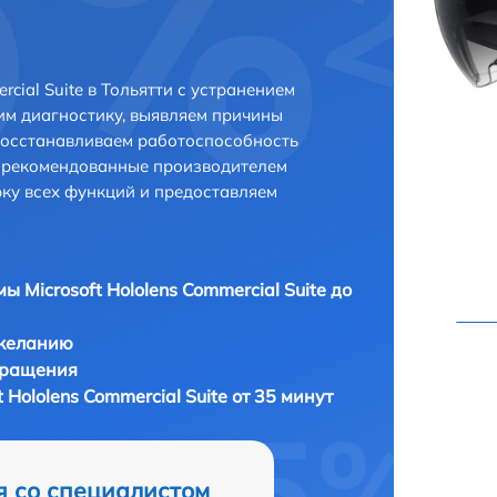
cial Suite в Тольятти с устранением
м диагностику, выявляем причины
восстанавливаем работоспособность
и рекомендованные производителем
рку всех функций и предоставляем
ы Microsoft Hololens Commercial Suite до
 желанию
бращения
 Hololens Commercial Suite от 35 минут
я со специалистом