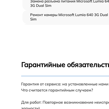
Замена разъема питания Microsoft Lumia 6
3G Dual Sim
Ремонт камеры Microsoft Lumia 640 3G Dual
Sim
Замена кнопки громкости Microsoft Lumia
640 3G Dual Sim
Замена динамика Microsoft Lumia 640 3G
Dual Sim
Замена экрана Microsoft Lumia 640 3G Dual
Sim
Гарантийные обязательств
Замена разъема зарядки Microsoft Lumia 6
3G Dual Sim
Замена микрофона Microsoft Lumia 640 3G
Гарантия от сервиса: на установленные нами
Dual Sim
Что считается гарантийным случаем?
Замена мембраны Microsoft Lumia 640 3G
Dual Sim
Для работ: Повторное возникновение неиспр
запчасти).