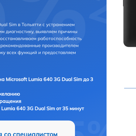
ual Sim в Тольятти с устранением
м диагностику, выявляем причины
восстанавливаем работоспособность
и рекомендованные производителем
рку всех функций и предоставляем
а Microsoft Lumia 640 3G Dual Sim до 3
 желанию
бращения
 Lumia 640 3G Dual Sim от 35 минут
я со специалистом