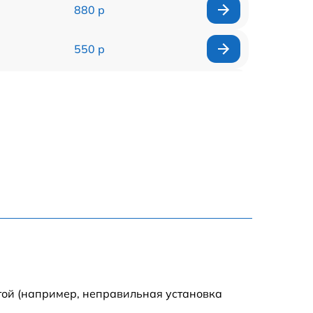
880 р
550 р
550 р
550 р
1100 р
550 р
550 р
550 р
той (например, неправильная установка