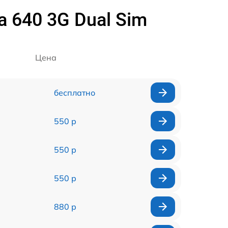
 640 3G Dual Sim
Цена
бесплатно
550 р
550 р
550 р
880 р