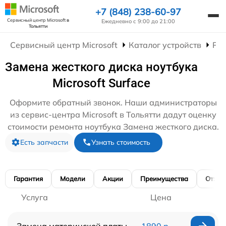
+7 (848) 238-60-97
Сервисный центр Microsoft
в
Ежедневно с 9:00 до 21:00
Тольятти
Сервисный центр Microsoft
Каталог устройств
Рем
Замена жесткого диска ноутбука
Microsoft Surface
Оформите обратный звонок. Наши администраторы
из сервис-центра Microsoft в Тольятти дадут оценку
стоимости ремонта ноутбука Замена жесткого диска.
Есть запчасти
Узнать стоимость
Гарантия
Модели
Акции
Преимущества
Отзы
Услуга
Цена
Замена материнской платы
1890 р