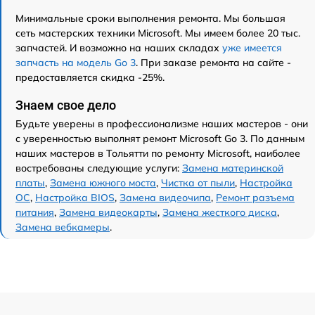
Минимальные сроки выполнения ремонта. Мы большая
сеть мастерских техники Microsoft. Мы имеем более 20 тыс.
запчастей. И возможно на наших складах
уже имеется
запчасть на модель Go 3
. При заказе ремонта на сайте -
предоставляется скидка -25%.
Знаем свое дело
Будьте уверены в профессионализме наших мастеров - они
с уверенностью выполнят ремонт Microsoft Go 3. По данным
наших мастеров в Тольятти по ремонту Microsoft, наиболее
востребованы следующие услуги:
Замена материнской
платы
,
Замена южного моста
,
Чистка от пыли
,
Настройка
ОС
,
Настройка BIOS
,
Замена видеочипа
,
Ремонт разъема
питания
,
Замена видеокарты
,
Замена жесткого диска
,
Замена вебкамеры
.