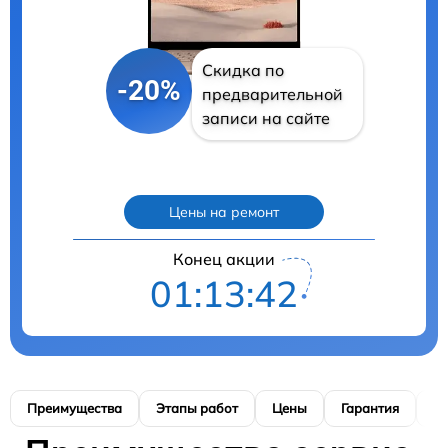
Скидка по
-20%
предварительной
записи на сайте
Цены на ремонт
Конец акции
01:13:41
Преимущества
Этапы работ
Цены
Гарантия
М