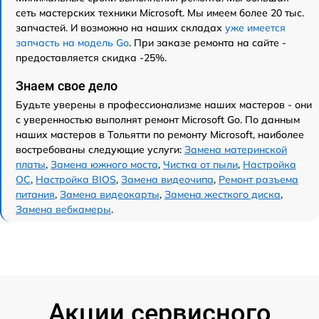
сеть мастерских техники Microsoft. Мы имеем более 20 тыс.
запчастей. И возможно на наших складах
уже имеется
запчасть на модель Go
. При заказе ремонта на сайте -
предоставляется скидка -25%.
Знаем свое дело
Будьте уверены в профессионализме наших мастеров - они
с уверенностью выполнят ремонт Microsoft Go. По данным
наших мастеров в Тольятти по ремонту Microsoft, наиболее
востребованы следующие услуги:
Замена материнской
платы
,
Замена южного моста
,
Чистка от пыли
,
Настройка
ОС
,
Настройка BIOS
,
Замена видеочипа
,
Ремонт разъема
питания
,
Замена видеокарты
,
Замена жесткого диска
,
Замена вебкамеры
.
Акции сервисного