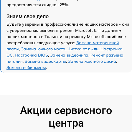
предоставляется скидка -25%.
Знаем свое дело
Будьте уверены в профессионализме наших мастеров - они
с уверенностью выполнят ремонт Microsoft 5. По данным
наших мастеров в Тольятти по ремонту Microsoft, наиболее
востребованы следующие услуги:
Замена материнской
платы
,
Замена южного моста
,
Чистка от пыли
,
Настройка
ОС
,
Настройка BIOS
,
Замена видеочипа
,
Ремонт разъема
питания
,
Замена видеокарты
,
Замена жесткого диска
,
Замена вебкамеры
.
Акции сервисного
центра