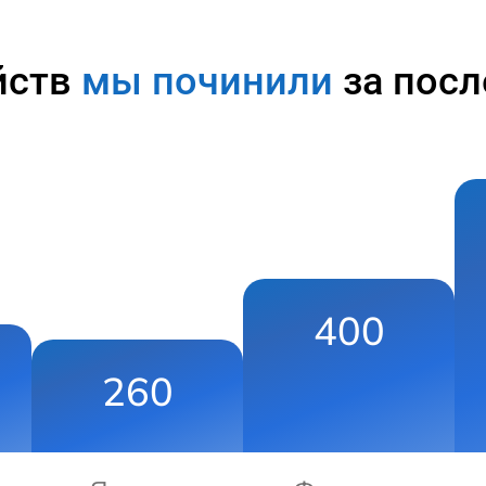
йств
мы починили
за посл
400
260