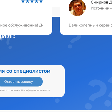
Смирнов 
Источник 
ное обслуживание! Доверил им свою видеокамеру, и они
Великолепный сервис!
ция?
ия со специалистом
Оставить заявку
аетесь c
политикой конфиденциальности