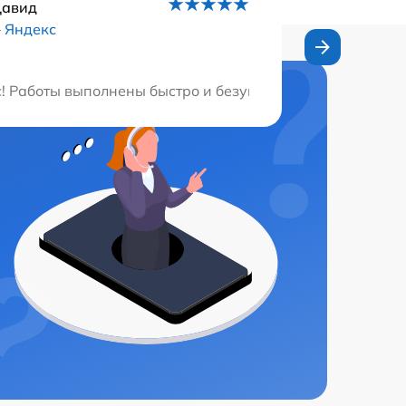
Давид
–
Яндекс
 вернули её как новую. Большое спасибо!
 Работы выполнены быстро и безупречно. Спасибо масте