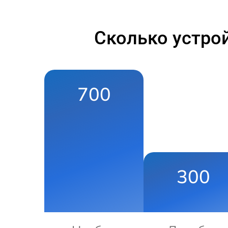
Сколько устро
700
300